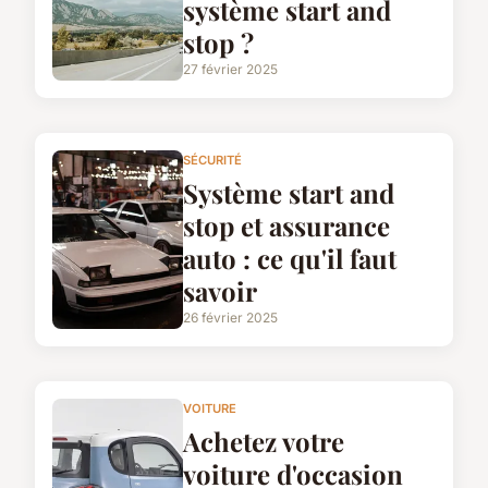
système start and
stop ?
27 février 2025
SÉCURITÉ
Système start and
stop et assurance
auto : ce qu'il faut
savoir
26 février 2025
VOITURE
Achetez votre
voiture d'occasion