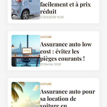
facilement et à prix
réduit
27/03/2026 13:33
VOITURE
Assurance auto low
cost : évitez les
pièges courants !
23 février 2026
VOITURE
Assurance auto pour
sa location de
voiture en