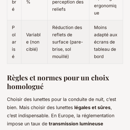
br
%
perception des
ergonomiq
é
reliefs
ue
P
Réduction des
Moins
ol
Variabl
reflets de
adapté aux
ar
e (non
surface (pare-
écrans de
is
ciblé)
brise, sol
tableau de
é
mouillé)
bord
Règles et normes pour un choix
homologué
Choisir des lunettes pour la conduite de nuit, c’est
bien. Mais choisir des lunettes
légales et sûres
,
c’est indispensable. En Europe, la réglementation
impose un taux de
transmission lumineuse