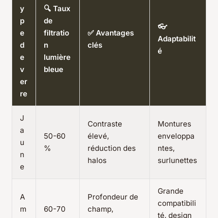
y
🔍 Taux
p
de
👓
e
filtratio
✅ Avantages
Adaptabilit
d
n
clés
é
e
lumière
v
bleue
er
re
J
Contraste
Montures
a
50-60
élevé,
enveloppa
u
%
réduction des
ntes,
n
halos
surlunettes
e
Grande
A
Profondeur de
compatibili
m
60-70
champ,
té, design