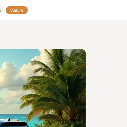
é
Voiture