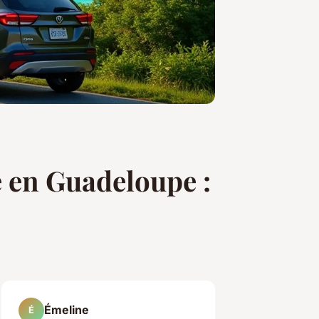
e en Guadeloupe :
Émeline
É