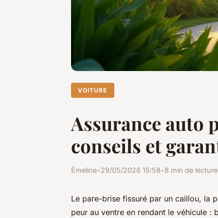
VOITURE
Assurance auto p
conseils et garan
Émeline
•
29/05/2026 15:58
•
8 min de lecture
Le pare-brise fissuré par un caillou, la 
peur au ventre en rendant le véhicule :