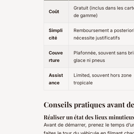
Gratuit (inclus dans les car
Coût
de gamme)
Simpli
Remboursement a posteriori
cité
nécessite justificatifs
Couve
Plafonnée, souvent sans bri
rture
glace ni pneus
Assist
Limited, souvent hors zone
ance
tropicale
Conseils pratiques avant de
Réaliser un état des lieux minutieu
Avant de démarrer, prenez le temps d’u
faites le tour du véhicule en filmant cha