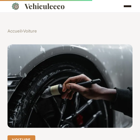
Vehiculeeco
Accueil
›
Voiture
VOITURE